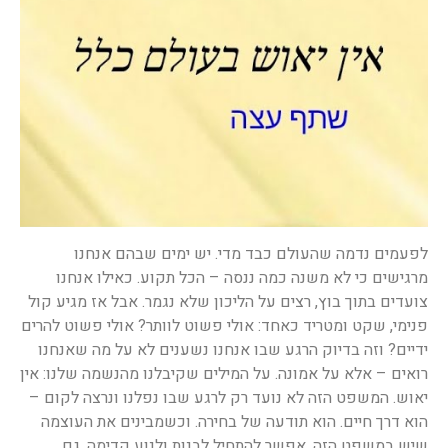
לפעמים נדמה שהעולם כבד מדי. יש ימים שבהם אנחנו
מרגישים כי לא משנה כמה ננסה – הכל תקוע. כאילו אנחנו
צועדים בתוך בוץ, רצים על הליכון שלא נגמר. אבל אז מגיע קול
פנימי, שקט ומטריד כאחד: אולי פשוט לוותר? אולי פשוט להרים
ידיים? וזה בדיוק הרגע שבו אנחנו נשענים לא על מה שאנחנו
רואים – אלא על אמונה. על המילים שקיבלנו מהנשמה שלנו: אין
יאוש. המשפט הזה לא נועד רק לרגע שבו נפלנו ונרצה לקום –
הוא דרך חיים. הוא תודעה של בחירה. וכשמבינים את העוצמה
שיש במשפט הזה, אפשר להתחיל לבנות ולנוע קדימה, גם