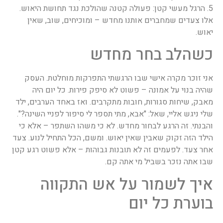
5. הרגל מעשי קטן: פעולה קטנה שהולכת נגד תחושת היאוש.
אלו צעדים שמחברים אותנו מחדש – ומוכיחים, שוב, שאין
יאוש.
כשהלב בחר מחדש
אני זוכר מקרה אישי שבו הרגשתי התפרקות מוחלטת. העסק
שהיה בנוי על אמונה – פשוט לא סיפק פירות. כל יום היה
מאבק, שיחות סגורות, חובות מתקרבים. ואז באחד הערבים, ילד
שלי ניגש אליי, שאל: "אבא, מתי תספר לי סיפור לפניי השינה?".
והבנתי. זה הרגע לבחור מחדש. לא כי משהו השתפר – אלא כי
הילד הזה זקוק שאבין שאין יאוש. ומשם, הכל התחיל לנוע. צעד
אחר צעד. לפעמים זה לא תובנות גבוהות – אלא פשוט רגע קטן
שבו אתה נזכר בשביל מי אתה קם.
איך לשמור על אש התקווה
בוערת כל יום