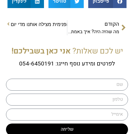
פייסבוק
טוויטר
לינקדין
הקודם
ק חביבי תצחק – איך השמחה הפנימית מצילה אותנו מדי יום
מה שהיה היה? איך באמת משחררים ומתחילים מחדש
יש לכם שאלות?
אני כאן בשבילכם!
לפרטים ומידע נוסף חייגו: 054-6450191
שליחה