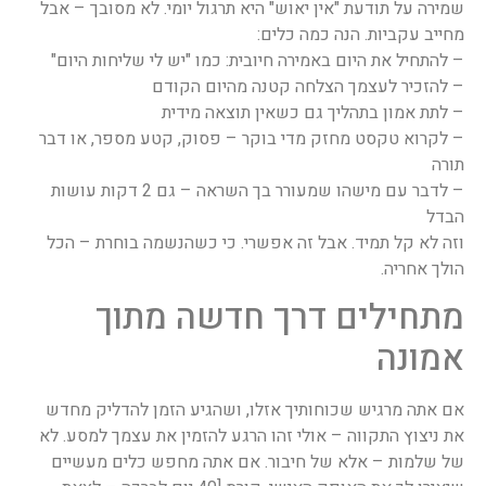
שמירה על תודעת "אין יאוש" היא תרגול יומי. לא מסובך – אבל
מחייב עקביות. הנה כמה כלים:
– להתחיל את היום באמירה חיובית: כמו "יש לי שליחות היום"
– להזכיר לעצמך הצלחה קטנה מהיום הקודם
– לתת אמון בתהליך גם כשאין תוצאה מידית
– לקרוא טקסט מחזק מדי בוקר – פסוק, קטע מספר, או דבר
תורה
– לדבר עם מישהו שמעורר בך השראה – גם 2 דקות עושות
הבדל
וזה לא קל תמיד. אבל זה אפשרי. כי כשהנשמה בוחרת – הכל
הולך אחריה.
מתחילים דרך חדשה מתוך
אמונה
אם אתה מרגיש שכוחותיך אזלו, ושהגיע הזמן להדליק מחדש
את ניצוץ התקווה – אולי זהו הרגע להזמין את עצמך למסע. לא
של שלמות – אלא של חיבור. אם אתה מחפש כלים מעשיים