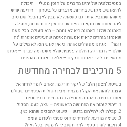
בפסיכולוגיה של ימינו מדברים על חוסן מנטלי – היכולת
להתאושש מקושי. ביהדות, מדברים על ביטחון – הידיעה שיש
מישהו שמוביל אותך גם כשאתה לא מבין לאן. הבעל שם טוב
לימד אותנו שדווקא ברגעים שבהם אין לנו תשובות, מתגלה
האמונה שלנו. האמונה היא לא נחמה – היא פעולה. בכל פעם
שאנחנו בוחרים לראות אפשרות איפה שהעיניים אומרות "זה
נגמר" – אנחנו מפעילים אותה. כי אין יאוש הוא לא מילים על
שלט – זו מדרגה. החלטה פנימית שלא משנה מה עברנו – אנחנו
ממשיכים. לא כי אנחנו חזקים – אלא כי אנחנו מאמינים.
5 מרכיבים לבחירה מחודשת
בשיטת "מצפן הלב" של יקיר תורג'מן, האדם לומד לחזור אל
עצמו. לזהות את הקול המצמיח מבין הקולות הפנימיים שבולם
אותו. הבחירה באמונה מתחילה בכמה צעדים פשוטים:
1. זיהוי: לזהות את התחושה הראשונית – עצב, כעס, תסכול.
2. קבלה: לא להילחם ברגש – פשוט להסכים שהוא כאן.
3. נשימה מודעת: להחזיר פוקוס פנימי ולפרום עומס.
4. חיבור לערך פנימי: למה חשוב לי להמשיך בכל זאת?