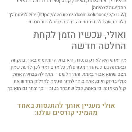
שיאירו לך את האופק האישי, קורס [40 יום לברכה – לצאת
מתקיעות לצמיחה]
(https://secure.cardcom.solutions/e/xTLW) יכול לפתוח לך
דלת חדשה בלב ובמחשבה. זו הזדמנות לבחור מחדש.
ואולי, עכשיו הזמן לקחת
החלטה חדשה
אין יאוש היא לא רק מנטרה. היא בחירה יומיומית באור, בתקווה
ובאמונה גם כשהדרך מעורפלת. כל אדם ראוי לכך לדעת שאין
מצב שהוא אבוד באמת. והדרך לשם – מתחילה בבחירה אחת.
אולי בדיוק היום, אתה בוחר לחזור פנימה, להדליק מחדש את
קול האמונה. כי באמת, ככל שתבחר בטוב – כך יבחר גם הוא בך.
אולי מעניין אותך להתנסות באחד
מהמיני קורסים שלנו: