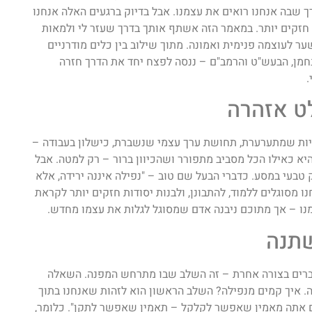
ך שבה אנחנו רואים את עצמנו. אבל בדיוק ברגעים האלה אנחנו
חזקים יותר. במאמר הזה אשתף אותך בדרך שעזר לי ולמאות
ר לעוצמה פנימית ואמונה. מתוך שילוב בין כלים מודרניים
 רבי נחמן, הבעש"ט והרמב"ם – ננסה לפצח יחד את הדרך חזרה
.
ט אזהרה
גיות שמתערערת, תחושת ערך עצמי שנשברת, כישלון בעבודה –
יא כאילו הכל מסביב מתפורר ושהכיוון ברור – רק למטה. אבל
 טבעי במסע. כדברי הבעל שם טוב – "נפילה איננה ירידה, אלא
 מסוגלים ללמוד, להתבונן, ולבנות יסודות חזקים יותר לקראת
מנו – אך מתוכם ניבנה אדם שמסוגל לגלות את עצמו מחדש.
שתנה
דברים בצורה אחרת – זה השלב שבו מתרחש המפנה. השאלה
ה. איך קמים מנפילה? השלב הראשון הוא לזהות שאנחנו בתוך
אם אתה מאמין שאפשר לקלקל – תאמין שאפשר לתקן". כלומר,