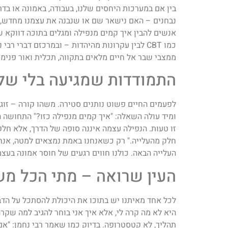
בין אם במערכות היחסים שלנו, בעבודה, באמונה או בדר
נבחנים – האם נישאר שם או שנבנה את עצמנו מחדש, 
אנשים להבין איך קמים מנפילה ומגלים בתוכה דווקא שע
כמו CBT לבין עקרונות מהיהדות – ובמרכזם דברי
ממצבי שבר אל חיים מלאים בתקווה, תכלית ואור פנימי
התמודדות שמגיעה בלי של
לפעמים החיים פשוט נותנים סטירה. משהו קורה – זו
ומיד עולה השאלה: "איך קמים מנפילה כזו?" התחושה ה
זו טעות. הנפילה עצמה איננה סופה של הדרך, אלא חלק
חלק מהעלייה." רק כשאנחנו באמת נמצאים למטה, אנחנו
העלייה הבאה. כולנו חווים רגעים של חוסר אמונה בעצ
העין שרואה – מתי הכל מ
לכל אחד מאיתנו יש בתוכו את היכולת להסתכל על ה
היא לא מה קרה לי, אלא איך אני בוחר להגיב למה שקר
תהליך, לא קטסטרופה. בדיוק כמו שאמר רבי נחמן: "