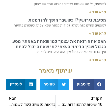
לפעמים, כל מה שאנחנו צריכים זה רגע אחד של צחוק
קרא עוד »
מסיבת גירושין?! כששבר הופך להזדמנות
לפעמים החיים מזמנים לנו נקודות מפנה שלא צפינו. כשפרק בזוגיות
קרא עוד »
האם אתה רואה את עצמך כמו שאתה באמת? מסע
בגבול שבין הדימוי העצמי למי שאתה יכול להיות
איך אדם רואה את עצמו? איך הוא היה רוצה לראות
קרא עוד »
שיתוף מאמר
פייסבוק
טוויטר
לינקדין
הקודם
הבא
10 שיטות להתמודדות עם חרדה
בריאות נפשית: כיצד לשמור עליה בשגרת חיים עמוסה?