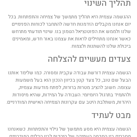
תהליך השינוי
ההגשמה עצמית היא תהליך מתמשך של צמיחה והתפתחות. בכל
יום אנחנו מקבלים הזדמנות חדשה להתחבר לכוחות הפנימיים
שלנו ולממש את הפוטנציאל הטמון בנו. שינוי תודעתי מתרחש
כאשר אנחנו מתחילים לראות את עצמנו באור חדש, ומאמינים
ביכולת שלנו להשתנות ולצמוח.
צעדים מעשיים להצלחה
הגשמה עצמית דורשת עבודה עקבית ומסורה. כמו שלימד אותנו
הבעל שם טוב, כל צעד קטן בכיוון הנכון הוא בעל משמעות
עצומה. חשוב להציב מטרות ברורות, לפתח מודעות עצמית,
ולהתמיד בתרגול היומיומי. העבודה על המידות, שהיא מיסודות
היהדות, משתלבת היטב עם עקרונות הצמיחה האישית המודרניים.
מבט לעתיד
הגשמה עצמית היא מסע מתמשך של גילוי והתפתחות. כשאנחנו
מחברים בין החכמה העתיקה של היהדות לבין הכלים המודרניים,