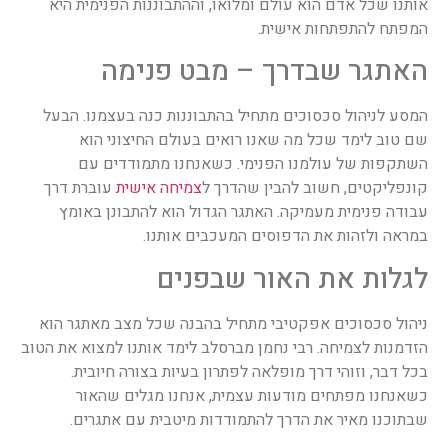
אותנו שכל אדם הוא עולם ומלואו, וההתבוננות הפנימית היא
המפתח להתפתחות אישית.
האתגר שבדרך – מבט פנימה
המסע לניהול סכסוכים מתחיל בהתבוננות כנה בעצמנו. הבעל
שם טוב לימד שכל מה שאנו רואים בעולם החיצוני הוא
השתקפות של עולמנו הפנימי. כשאנחנו מתמודדים עם
קונפליקטים, חשוב להבין שהדרך ל
צמיחה אישית
עוברת דרך
עבודה פנימית מעמיקה. האתגר הגדול הוא להתבונן באומץ
במראה ולזהות את הדפוסים המעכבים אותנו.
לגלות את האור שבפנים
ניהול סכסוכים אפקטיבי מתחיל בהבנה שכל מצב מאתגר הוא
הזדמנות לצמיחה. רבי נחמן מברסלב לימד אותנו למצוא את הטוב
בכל דבר, וזוהי דרך מופלאה לפתרון בעיות בצורה חיובית.
כשאנחנו מפתחים מודעות עצמית, אנחנו מגלים שהאור
שבתוכנו מאיר את הדרך להתמודדות מיטבית עם אתגרים.