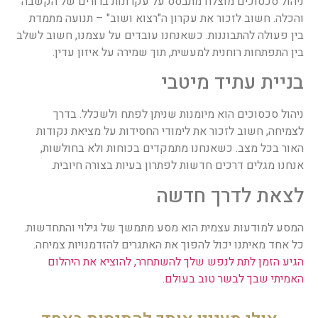
ניהול סכסוכים מוצלח מתבסס על עקרונות ברורים של הקשבה
והכלה. חשוב לזכור את עקרון ה"רצוא ושוב" – תנועה מתמדת
בין פעולה להתבוננות. כשאנחנו עובדים על עצמנו, חשוב לשלב
בין התפתחות רוחנית למעשית, תוך שמירה על איזון עדין.
בניית עתיד מיטבי
ניהול סכסוכים הוא מיומנות שניתן לפתח ולשכלל. בדרך
לצמיחה, חשוב לזכור את לימודי החסידות על מציאת נקודות
האור בכל מצב. כשאנחנו מתמקדים בכוחות ולא בחולשות,
אנחנו מגלים דרכים חדשות לפתרון בעיות בצורה חיובית.
לצאת לדרך חדשה
המסע למודעות עצמית הוא מסע מתמשך של גילוי והתחדשות.
כל אחד מאיתנו יכול להפוך את האתגרים להזדמנויות צמיחה.
הגיע הזמן לתת לנפש שלך להשתחרר, להוציא את היהלום
האמיתי שבך לבשר טוב בעולם
.