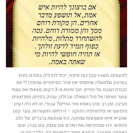
לפעמים, משהו קטן כמו סיפור, יכול להדליק בתוכנו ניצוץ.
בסרטון שלמעלה שיתפתי את אחד הסיפורים שהפכו לי את
נקודת המבט על החיים. תוך פחות מ-3 דקות, מצאתי את עצמי
עוצר נשימה אל מול השאלה שכולנו, עמוק בפנים, מתרוצצים
סביבה זמן רב: מהו באמת סוד החיים? עבורי, זה לא היה רעיון
מופשט או פילוסופיה רחוקה – זו הייתה התעוררות. צעד קטן
שהביא איתו משמעות עמוקה, כזו שנוגעת ברבדים של הלב
והנפש. כזו שמפגישה את האדם עם עצמו, עם עברו, ועם
האמונה שמעבר. ודווקא מתוך הפשטות הזו, נולדה תובנה