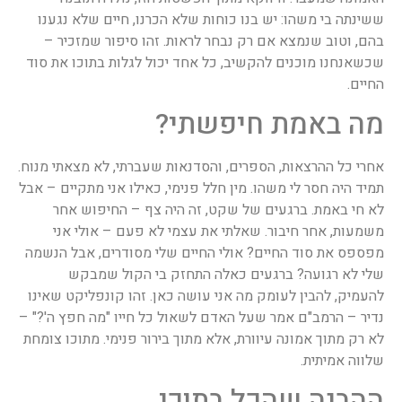
ששינתה בי משהו: יש בנו כוחות שלא הכרנו, חיים שלא נגענו
בהם, וטוב שנמצא אם רק נבחר לראות. זהו סיפור שמזכיר –
שכשאנחנו מוכנים להקשיב, כל אחד יכול לגלות בתוכו את סוד
החיים.
מה באמת חיפשתי?
אחרי כל ההרצאות, הספרים, והסדנאות שעברתי, לא מצאתי מנוח.
תמיד היה חסר לי משהו. מין חלל פנימי, כאילו אני מתקיים – אבל
לא חי באמת. ברגעים של שקט, זה היה צף – החיפוש אחר
משמעות, אחר חיבור. שאלתי את עצמי לא פעם – אולי אני
מפספס את סוד החיים? אולי החיים שלי מסודרים, אבל הנשמה
שלי לא רגועה? ברגעים כאלה התחזק בי הקול שמבקש
להעמיק, להבין לעומק מה אני עושה כאן. זהו קונפליקט שאינו
נדיר – הרמב"ם אמר שעל האדם לשאול כל חייו "מה חפץ ה'?" –
לא רק מתוך אמונה עיוורת, אלא מתוך בירור פנימי. מתוכו צומחת
שלווה אמיתית.
ההבנה שהכל בתוכי