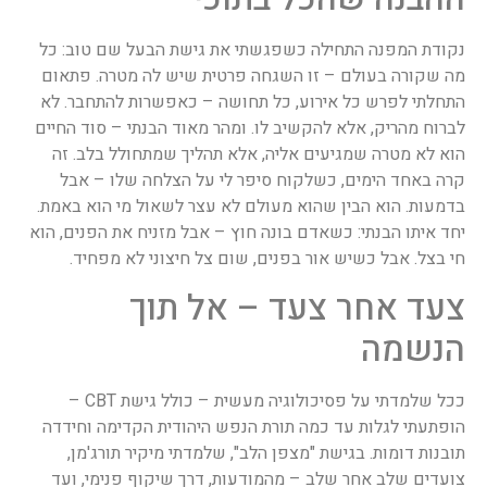
נקודת המפנה התחילה כשפגשתי את גישת הבעל שם טוב: כל
מה שקורה בעולם – זו השגחה פרטית שיש לה מטרה. פתאום
התחלתי לפרש כל אירוע, כל תחושה – כאפשרות להתחבר. לא
לברוח מהריק, אלא להקשיב לו. ומהר מאוד הבנתי – סוד החיים
הוא לא מטרה שמגיעים אליה, אלא תהליך שמתחולל בלב. זה
קרה באחד הימים, כשלקוח סיפר לי על הצלחה שלו – אבל
בדמעות. הוא הבין שהוא מעולם לא עצר לשאול מי הוא באמת.
יחד איתו הבנתי: כשאדם בונה חוץ – אבל מזניח את הפנים, הוא
חי בצל. אבל כשיש אור בפנים, שום צל חיצוני לא מפחיד.
צעד אחר צעד – אל תוך
הנשמה
ככל שלמדתי על פסיכולוגיה מעשית – כולל גישת CBT –
הופתעתי לגלות עד כמה תורת הנפש היהודית הקדימה וחידדה
תובנות דומות. בגישת "מצפן הלב", שלמדתי מיקיר תורג'מן,
צועדים שלב אחר שלב – מהמודעות, דרך שיקוף פנימי, ועד