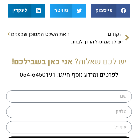
פייסבוק
טוויטר
לינקדין
הקודם
הבא
זהירות מהחש"מל: כך תנצח את השקט המסוכן שבפנים
יש לך אמונה? הדרך לבחור בטוב גם כשקשה
יש לכם שאלות?
אני כאן בשבילכם!
לפרטים ומידע נוסף חייגו: 054-6450191