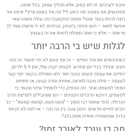
חיבור לערכים. זה לא קסם, אלא תהליך עמוק. בכל תחנה,
מפוגשים את עצמנו: מה כואב לי? מה אני באמת צריך? איפה אני
רוצה להיות בעוד שנה? ומתוך ההקשבה הזו, עולה משהו שאי
אפשר לתאר – חום פנימי, ביטחון, ובהירות. לא כי מישהו אמר לך
מי אתה – אלא כי אתה התחלת לראות את זה בעצמך.
לגלות שיש בי הרבה יותר
כשפוגשים את סוד החיים – זה אף פעם לא חד-פעמי. זה כמו
ניצוץ שנולד בכל יום מחדש. לקוחה יקרה שלי, אם ל-5 ילדים,
דמיינה את עצמה פשוט טובה יותר. היא התחילה בקשר יומי קצר
לעצמה – מילה טובה למראה, אמירת תודה קטנה, או פתיחת
הספר למשפט אחד. וזה הספיק כדי להתחיל שינוי מהותי. כי
לפעמים, דווקא הדברים הקטנים – הם שמובילים לפריצת הדרך
הגדולה. וכפי שאמר רבי נחמן – "מעט מעט, קמעא קמעא" – כך
זוכים לחיים חדשים. הזמן עובר בין כה וכה – אז למה לא לבחור
בדרך שמשאירה אחריה אמת בלב?
מה כן עובד לאורך זמן?