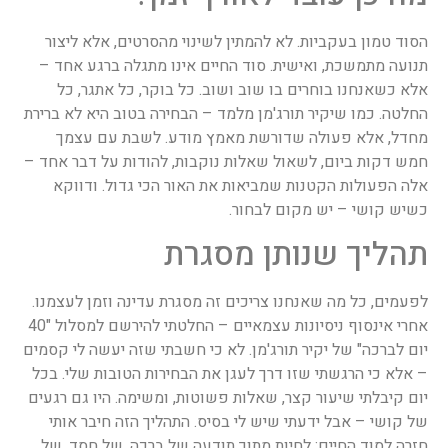
הסוד טמון בעקביות. לא להמתין לשינוי מהסרטים, אלא ליצור
תנועה מתמשכת, ואישית. סוד החיים אינו מתגלה ברגע אחד –
אלא כשאנחנו בוחרים בו שוב ושוב. כל בוקר, כל אתגר, כל
החלטה. כמו שיקיר תורג'מן מלמד – הבחירה בטוב היא לא ברירת
מחדל, אלא פעולה שדורשת מאמץ מודע. לשבת עם עצמך
חמש דקות ביום, לשאול שאלות נוקבות, להודות על דבר אחד –
אלה הפעולות הקטנות שמביאות את האור הכי גדול. ודווקא
כשיש קושי – יש מקום לבחור.
תהליך שנותן מסגרת
לפעמים, כל מה שאנחנו צריכים זה מסגרת עדינה וזמן לעצמנו.
אחרי אינסוף ניסיונות עצמאיים – החלטתי להירשם למסלול "40
יום לברכה" של יקיר תורג'מן. לא כי חשבתי שזה יעשה לי קסמים
– אלא כי הרגשתי שזו דרך לעגן את הבחירות הטובות שלי. בכל
יום קיבלתי שיעור קצר, שאלות פשוטות, ומשימה. היו גם רגעים
של קושי – אבל ידעתי שיש לי בסיס. התהליך הזה חיבר אותי
חזרה לסוד החיים: לחיות מתוך תודעה של ברכה, של חסד, של