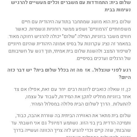
שלום בית: התמודדות עם משברים וכלים מעשיים להרגיש
נעימות בבית
שלום בית הוא מושג שמתחבר בתודעה היהודית עם חיים
משפחתיים 'הרמוניים' ושפע ממשי. רוחניות וגשמיות. כאשר
חווים משבר בזוגיות, המילה "שלום" יכולה להרגיש רחוקה מאוד.
במאמר זה נציג עקרונות על בסיס אמונה היהודית שהינם חיוניים
לשיפור המצב ולהשגת שלום בית אמיתי, תוך דגש על חשיבותם
של הרגלים וערכים בסיסיים.
רגע לפני שנצלול.. אז מה זה בכלל שלום בית?
יש דבר כזה
היום?
כן, זו שאלה כואבים לזוגות רבים. יחד עם זאת, אפילו אם צד
אחד בזוגיות מחליט לתקן את המידות, לעבוד על עצמו,
להתעלות.. הדרך לשלום הבית סלולה במסלול המהיר.
שלום בית מתאר את האווירה הביתית בה שוררת אהבה, כבוד,
ותמיכה הדדית בין בני הזוג. נשתמע דמיוני? גם אני חשבתי. עד
שהבנתי, שזה קיים וכדי להגיע לזה צריך הכוונה ועשייה בדרך