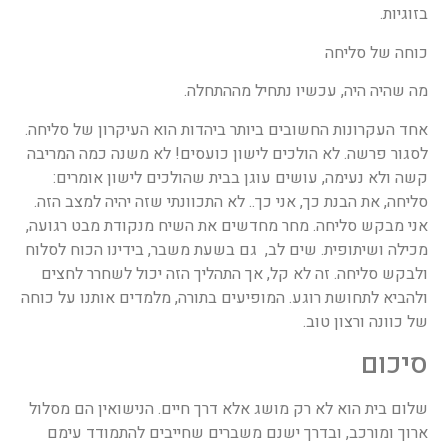
בזוגיות.
כוחה של סליחה
מה שהיה היה, עכשיו נתחיל מההתחלה.
אחד העקרונות החשובים ביותר ביהדות הוא העיקרון של סליחה.
לסגור פרשה. לא הולכים לישון כועסים! לא משנה כמה המריבה
קשה ולא נעימה, עושים עוגן בבית שהולכים לישון אומרים:
סליחה, את הבנת כך, אני כך.. לא התכוונתי שזה יהיה למצב הזה.
אני מבקש סליחה. מחר מחדשים את השיח מנקודת מבט רגועה,
מכילה ושיתופית. שים לב, גם בשעת משבר, בידינו הכוח לסלוח
ולבקש סליחה. זה לא קל, אך התהליך הזה יכול לשחרר לחצים
ולהביא לתחושת רוגע. המופיעים בתורה, מלמדים אותנו על כוחה
של כוונה ורצון טוב.
סיכום
שלום בית הוא לא רק מושג אלא דרך חיים. הנישואין הם מסלול
ארוך ומורכב, ובדרך ישנם משברים שחייבים להתמודד עימם