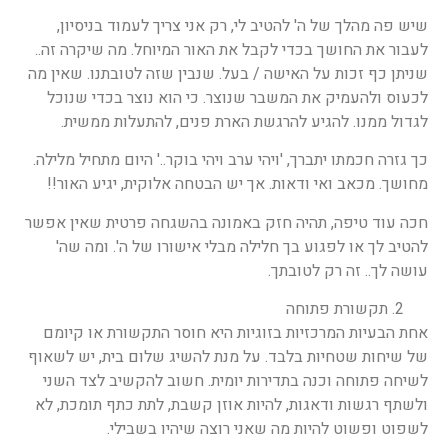
שיש פה מהלך של ה' להטיב לי, רק אני צריך לעמוד בניסיון,
לעבור את החושך בכדי לקבל את האור המיוחל. מה שיקרה זה..
שניתן כף זכות על האישה / בעל. שנבין שזה לטובתנו. שאין מה
לכעוס ולהעמיק את המשבר שנוצר. כי הוא נוצר בכדי שנוכל
לגדול ממנו. להגיע להרגשת הארת פנים, להתעלות ממשית.
כך גזרה חכמתו יתברך, 'ויהי ערב ויהי בוקר..' היום מתחיל מלילה.
מחושך. מכאב ואי ודאות. אך יש הבטחה אלוקית, יגיע האור!!
חכה עוד טיפה, תהיה חזק באמונה בהשגחה פרטית שאין אפשר
להטיב לך או לפגוע בך חלילה מבלי אישורו של ה'. ומה שה'
עושה לך.. זה רק לטובתך.
תקשורת פתוחה
אחת הבעיות המרכזיות בזוגיות היא חוסר התקשורת או קיומם
של שיחות שטחיות בלבד. על מנת להשיג שלום בית, יש לשאוף
לשיחה פתוחה וכנה בתדירות יומית. חשוב להקשיב לצד השני
ולשתף רגשות ודאגות, להיות אוזן קשבת, לתת כתף תומכת, לא
לשפוט ופשוט להיות מה שאני רוצה שיהיו בשבילי.