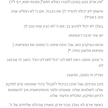
"אין אדם נוגע במוכן לחברו כמלא נימא"( מסכת יומא, דף ל'ד)
אישתך לא יכולה להוריד לך את הכבוד, אם ה' לא החליט שזה
טוב בשבילך.
בעלך לא יכול לפגוע בך, אם ה' לא הבין שזה טוב לך.
יש עוד הרבה דוגמאות..
מהות העיקרון הוא, שה' נוכח איתנו. ה' מתווה את המציאות. (
מציאות מלשון הוויה..*)
ה' אוהב אותנו. רוצה לתת לנו. יכול לתת לנו הכל. כואב לו שכואב
לנו.
ועדיין זה המצב, המשבר..
מכך מבינים, שה' מוכן כביכול ל'סבול' בכדי שאנחנו נגיע לתיקון
שלנו. לשלמות שלנו. שאנחנו נלמד מהסיטואציה איך להשתנות
לכיוון התיקון, התכלית והיעוד שלנו.
כאשר אדם לא נעלב מבני אדם, מאמין שכולם שליחים של ה'.