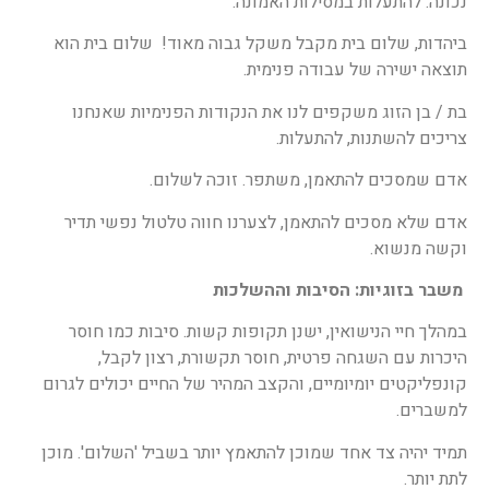
נכונה. להתעלות במסילות האמונה.
ביהדות, שלום בית מקבל משקל גבוה מאוד! שלום בית הוא
תוצאה ישירה של עבודה פנימית.
בת / בן הזוג משקפים לנו את הנקודות הפנימיות שאנחנו
צריכים להשתנות, להתעלות.
אדם שמסכים להתאמן, משתפר. זוכה לשלום.
אדם שלא מסכים להתאמן, לצערנו חווה טלטול נפשי תדיר
וקשה מנשוא.
משבר בזוגיות: הסיבות וההשלכות
במהלך חיי הנישואין, ישנן תקופות קשות. סיבות כמו חוסר
היכרות עם השגחה פרטית, חוסר תקשורת, רצון לקבל,
קונפליקטים יומיומיים, והקצב המהיר של החיים יכולים לגרום
למשברים.
תמיד יהיה צד אחד שמוכן להתאמץ יותר בשביל 'השלום'. מוכן
לתת יותר.