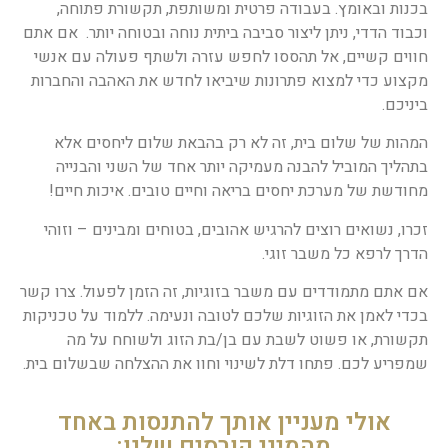
בכנות ובאומץ. בעבודה פרטית ומשותפת, תקשורת פתוחה,
וכבוד הדדי, ניתן ליצור סביבה ביתית נוחה ובטוחה יותר. אם אתם
חווים קשיים, אל תהססו לחפש עזרה ולשתף פעולה עם אנשי
מקצוע כדי למצוא פתרונות שיביאו לחדש את האהבה והחברות
ביניכם.
המהות של שלום בית, זה לא רק בהבאת שלום ליחסים אלא
בתהליך המוביל להבנה מעמיקה יותר אחד של השני והבנייה
מחודשת של מערכת יחסים בריאה וחיים טובים. איכות חיים!
זכרו, נשואים רוצים להרגיש אהובים, בטוחים ומבינים – וזוהי
הדרך לרפא כל משבר זוגי.
אם אתם מתמודדים עם משבר בזוגיות, זה הזמן לפעול. צרו קשר
בכדי לאמן את הזוגיות שלכם לטובה ונעימה. ללמוד על טכניקות
תקשורת, או פשוט לשבת עם בן/בת הזוג ולשוחח על מה
שמפריע לכם. פתחו דלת לשינוי וחוו את ההצלחה שבשלום בית.
אולי מעניין אותך להתנסות באחד
מהמיני קורסים שלנו: