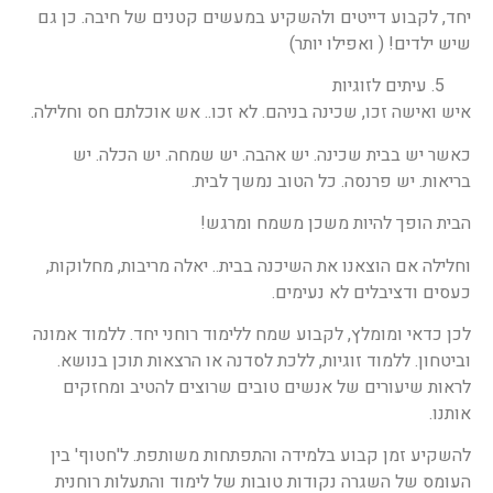
יחד, לקבוע דייטים ולהשקיע במעשים קטנים של חיבה. כן גם
שיש ילדים! ( ואפילו יותר)
עיתים לזוגיות
איש ואישה זכו, שכינה בניהם. לא זכו.. אש אוכלתם חס וחלילה.
כאשר יש בבית שכינה. יש אהבה. יש שמחה. יש הכלה. יש
בריאות. יש פרנסה. כל הטוב נמשך לבית.
הבית הופך להיות משכן משמח ומרגש!
וחלילה אם הוצאנו את השיכנה בבית.. יאלה מריבות, מחלוקות,
כעסים ודציבלים לא נעימים.
לכן כדאי ומומלץ, לקבוע שמח ללימוד רוחני יחד. ללמוד אמונה
וביטחון. ללמוד זוגיות, ללכת לסדנה או הרצאות תוכן בנושא.
לראות שיעורים של אנשים טובים שרוצים להטיב ומחזקים
אותנו.
להשקיע זמן קבוע בלמידה והתפתחות משותפת. ל'חטוף' בין
העומס של השגרה נקודות טובות של לימוד והתעלות רוחנית