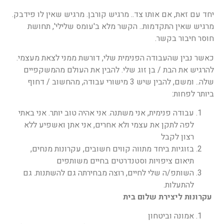
יחד עם זאת, אם אותו צד.. מרגיש קורבן. מרגיש שאין לו פידבק.
מרגיש שאין התקדמות.. הקשר מלא ב'עומס שלילי', תחושת
חוסר חיבור בקשר.
כאשר נבין שהעבודה הפנימית שלי, דורשת ממני לצאת מעצמי.
להרגיש את הבת / בן זוג שלי. להבין את העולם מהמשקפיים
שלה.. ומשם, להבין שיש 3 מישורי עבודה, מהחשוב / דחוף
ביותר לפחות:
עבודה פנימית, אני משתנה. אני אהיה טוב יותר. אני באתי
לפה לתקן את עצמי ולא אחרים, אני אתן ואשפיע ללא
רצון לקבל
בזוגיות ביחד מתווה קווים חשובים, עקרונות מנחים,
תיאום ציפויות וסטנדרטים בחיים משותפים
השותפ/ה שלי לחיים, רוצה מבחירתה גם להשתנות. גם
להתעלות.
עקרונות ליצירת שלום בית
אמונה וביטחון