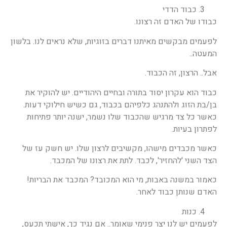
כבוד הדדי
כבודו של האדם זה רצונו.
לפעמים מבקשים מאיתנו דברים בזוגיות, שלא נראים לנו. בלשון
המעטה..
אבל.. הרצון, זה הכבוד.
כבוד הוא עקרון יסוד בתורה ובחיים היהודיים. יש להוקיר את
בן/בת הזוג ולהתנהג כלפיהם בכבוד, גם כשיש חילוקי דעות.
כאשר כל צד מרגיש שהכבוד שלו נשמר, ישנה יותר פתיחות
לפתרון בעיות.
כאשר מכבדים מישהו, מקשיבים לרצון שלו. יש חשק עז של
הצד השני 'להחזיר', לכבד. לתת את רצונו של המכבד.
כאמור במשנה באבות, מי הוא המכובד? המכבד את הבריות!
האדם שנותן כבוד לאחר.
כנות
לפעמים יש לנו יצר פנימי שאומר.. אם נגיד כך, אישתי תכעס,