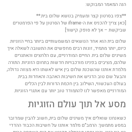
הנה המאמר המבוקש:
**צפו בסרטון קצר ומעמיק בנושא שלום בית:**
[כאן צריך להכניס את ה-iframe של הסרטון על פי הפרמטרים
שביקשת – אך לא סופק קישור]
שלום בית הוא אחד הנושאים המשמעותיים ביותר בחיי הזוגיות.
כיום, יותר מתמיד, זוגות רבים מחפשים את התשובה לשאלה איך
משיגים שלום בית. החיים המודרניים, עם הלחצים והאתגרים
שלהם, מציבים בפנינו מורכבויות חדשות בתחום הזוגיות. התורה
מלמדת אותנו שהשכנת שלום בין איש לאשתו היא מצווה גדולה,
והבעל שם טוב הדגיש את חשיבות האהבה והאחדות בבית.
בעולם העכשווי, השילוב בין חכמת הדורות לבין הכלים
המודרניים מאפשר לנו להתמודד טוב יותר עם אתגרי הזוגיות.
מסע אל תוך עולם הזוגיות
כשאנחנו שואלים איך משיגים שלום בית, חשוב להבין שמדובר
במסע מתמשך. הרמב"ם מלמד אותנו על חשיבות הכבוד ההדדי