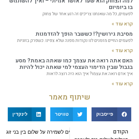
למה הצחוק הוא שער לאושר אמיתי – ואיך להשתמש
בו ביומיום
לפעמים, כל מה שאנחנו צריכים זה רגע אחד של צחוק
קרא עוד »
מסיבת גירושין?! כששבר הופך להזדמנות
לפעמים החיים מזמנים לנו נקודות מפנה שלא צפינו. כשפרק בזוגיות
קרא עוד »
האם אתה רואה את עצמך כמו שאתה באמת? מסע
בגבול שבין הדימוי העצמי למי שאתה יכול להיות
איך אדם רואה את עצמו? איך הוא היה רוצה לראות
קרא עוד »
שיתוף מאמר
פייסבוק
טוויטר
לינקדין
הקודם
שלום בית ביהדות: עקרונות ודרכים לשמירה על שלום בין בני זוג