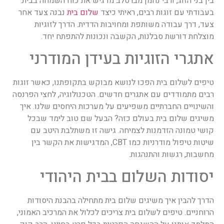
בין בני הזוג, ורבי נחמן מברסלב מדגיש את כוח השמחה בבית.
בעבודתי עם זוגות רבים, ראיתי כיצד
שלום בית
נבנה צעד אחר
צעד, דרך עבודה משותפת ומחויבות הדדית. הדרך לזוגיות
מוצלחת דורשת סבלנות, הקשבה ונכונות להתפתח יחד.
אתגרי הזוגיות בעידן המודרני
טיפים לשלום בית הפכו לנושא מבוקש בתקופתנו, כאשר זוגות
רבים מתמודדים עם אתגרים חדשים. הטכנולוגיה, לחצי הפרנסה
והשינויים החברתיים משפיעים על מערכות היחסים שלנו. איך
משיגים שלום בית בעולם כזה? הבעל שם טוב לימד שבכל
קושי טמונה הזדמנות לצמיחה. גישה זו משתלבת היטב עם
שיטות טיפול מודרניות כמו CBT, המדגישות את הקשר בין
מחשבות, רגשות והתנהגות.
יסודות השלום בבית היהודי
הדרך להבין איך משיגים שלום בית מתחילה בהבנת היסודות
הרוחניים. טיפים לשלום בית צריכים לכלול את המרכיב האמוני,