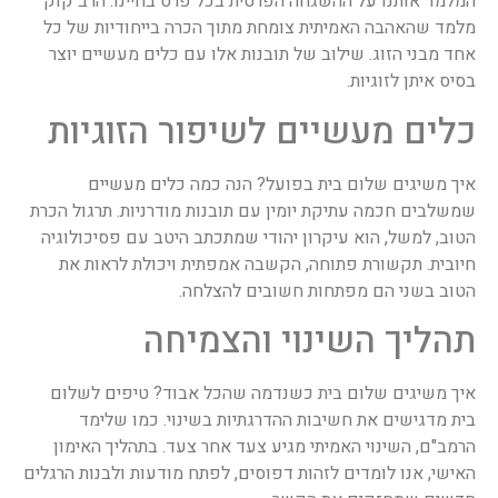
המלמד אותנו על ההשגחה הפרטית בכל פרט בחיינו. הרב קוק
מלמד שהאהבה האמיתית צומחת מתוך הכרה בייחודיות של כל
אחד מבני הזוג. שילוב של תובנות אלו עם כלים מעשיים יוצר
בסיס איתן לזוגיות.
כלים מעשיים לשיפור הזוגיות
איך משיגים שלום בית בפועל? הנה כמה כלים מעשיים
שמשלבים חכמה עתיקת יומין עם תובנות מודרניות. תרגול הכרת
הטוב, למשל, הוא עיקרון יהודי שמתכתב היטב עם פסיכולוגיה
חיובית. תקשורת פתוחה, הקשבה אמפתית ויכולת לראות את
הטוב בשני הם מפתחות חשובים להצלחה.
תהליך השינוי והצמיחה
איך משיגים שלום בית כשנדמה שהכל אבוד? טיפים לשלום
בית מדגישים את חשיבות ההדרגתיות בשינוי. כמו שלימד
הרמב"ם, השינוי האמיתי מגיע צעד אחר צעד. בתהליך האימון
האישי, אנו לומדים לזהות דפוסים, לפתח מודעות ולבנות הרגלים