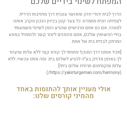
המפתח לשינוי בידיים שלכם
הדרך לבית יהודי חזק ומאושר עוברת דרך מחויבות הדדית
לצמיחה זוגית מתמדת. כל צעד קטן בכיוון הנכון מקרב אותנו
למטרה. אם גם אתם מרגישים שהגיע הזמן לשינוי משמעותי
בחיי הנישואין שלכם, אתם מוזמנים ליצור קשר ולהתחיל במסע
המרתק לבניית בית של אמת.
[תכיר אותנו דרך התוכן! פתחתי לך קורס קצר ללא עלות שיעזור
לך באופן מדויק בע"ה להגיע לשלום בית. נסה אותו עכשיו. ללא
עלות ומקסימום תרוויח שלום בית!]
(https://yakirturgeman.com/harmony/)
אולי מעניין אותך להתנסות באחד
מהמיני קורסים שלנו: