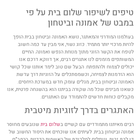
טיפים לשיפור שלום בית על פי
במבט של אמונה וביטחון
בעולמנו המודרני והמאתגר, נושא האמונה וביטחון בבית הופך
להיות מרכזי יותר מתמיד. כזוג נשוי, אני מבין עד כמה חשוב
לטפח את הקשר הזוגי מתוך מנוחת הנפש ואמונה. החיים
המשותפים מזמנים לנו אתגרים רבים, אך דווקא דרכם אנו
יכולים לצמוח ולהתפתח. הבעל שם טוב לימד אותנו שכל קושי
הוא הזדמנות לצמיחה, וכשמסתכלים על הזוגיות דרך עדשת
האמונה וביטחון בבית, מגלים עומק חדש במערכת היחסים.
כשאנו מבינים שכל מה שקורה בביתנו הוא בהשגחה פרטית, אנו
מקבלים כוחות חדשים להתמודד עם האתגרים.
האתגרים בדרך לזוגיות מיטבית
רבים מאיתנו מתמודדים עם קשיים ב
שלום בית
שנובעים מחוסר
אמונה וביטחון בבית. לעיתים אנו שוכחים את היסוד החשוב של
דן לכף זכות, ונופלים למלכודת של האשמות הדדיות. הרמב"ם