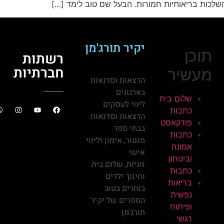
שלכות בריאותיות חמורות. הבעל שם טוב לימד […]
יקיר תורג'מן
תוכן
רשתות
חברתיות
מעשיר
הרצאות וסדנאות
בארגונים
שלום בית
ליווי לעסקים
כתבות
הרצאות וסדנאות
פודקאסט
בבתי ספר
כתבות
מנטור, אימון וליווי
אמונה
אישי
וביטחון
זוגיות, שלום בית
כתבות
וחינוך ילדים
בריאות
בוחרים בטוב
נפשית
הספרים של יקיר
ופיתוח
תורג'מן
רגשי