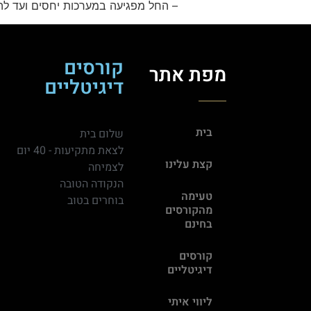
– החל מפגיעה במערכות יחסים ועד לה
קורסים
מפת אתר
דיגיטליים
בית
שלום בית
לצאת מתקיעות - 40 יום
קצת עלינו
לצמיחה
הנקודה הטובה
טעימה
בוחרים בטוב
מהקורסים
בחינם
קורסים
דיגיטליים
ליווי איתי