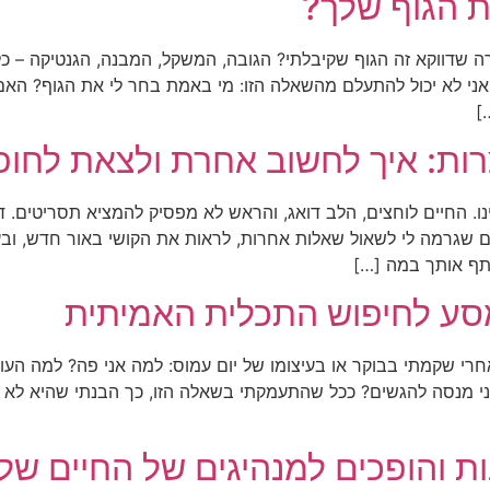
 הגוף שלך?
רה שדווקא זה הגוף שקיבלתי? הגובה, המשקל, המבנה, הגנטיקה – כ
י לא יכול להתעלם מהשאלה הזו: מי באמת בחר לי את הגוף? האם 
]
ות: איך לחשוב אחרת ולצאת לחופ
ו. החיים לוחצים, הלב דואג, והראש לא מפסיק להמציא תסריטים. ד
ם שגרמה לי לשאול שאלות אחרות, לראות את הקושי באור חדש, ובע
תף אותך במה […]
סע לחיפוש התכלית האמיתית
רי שקמתי בבוקר או בעיצומו של יום עמוס: למה אני פה? למה הע
י מנסה להגשים? ככל שהתעמקתי בשאלה הזו, כך הבנתי שהיא לא רק
ות והופכים למנהיגים של החיים שלנ